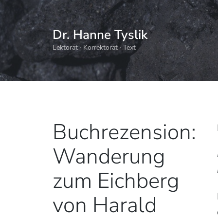
Dr. Hanne Tyslik
Lektorat · Korrektorat · Text
Buchrezension:
Wanderung
zum Eichberg
von Harald