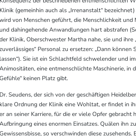
Konsequenz der beschriebenen entmenschlichten Welt
Klinik (gemeinhin auch als „Irrenanstalt“ bezeichnet)
wird von Menschen geführt, die Menschlichkeit und M
und dahingehende Anwandlungen hart abstrafen (So l
der Klinik, Oberschwester Martha nahe, sie und ihre
zuverlässiges“ Personal zu ersetzen: „Dann können 
lassen“). Sie ist ein Schlachtfeld schwelender und 
Animositäten, eine entmenschlichte Maschinerie, in d
Gefühle“ keinen Platz gibt.
Dr. Seudens, der sich von der geschäftigen Heidelber
klare Ordnung der Klinik eine Wohltat, er findet in i
er an seiner Karriere, für die er viele Opfer gebracht 
Aufbringung eines enormen Einsatzes. Quälen ihn z
Gewissensbisse, so verschwinden diese zusehends. En