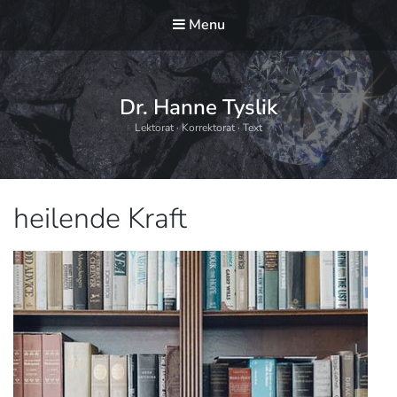
Menu
Dr. Hanne Tyslik
Lektorat · Korrektorat · Text
Schlagwort:
heilende Kraft